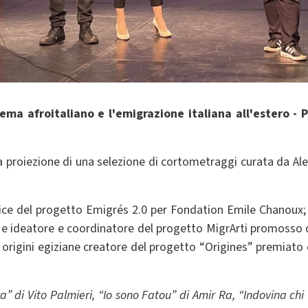
inema afroitaliano e l'emigrazione italiana all'estero -
proiezione di una selezione di cortometraggi curata da Aless
ice del progetto Emigrés 2.0 per Fondation Emile Chanoux;
 ideatore e coordinatore del progetto MigrArti promosso dal 
di origini egiziane creatore del progetto “Origines” premiato 
azza” di Vito Palmieri, “Io sono Fatou” di Amir Ra, “Indovina 