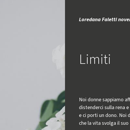
Loredana Faletti nov
Limiti
Noi donne sappiamo affid
distenderci sulla rena e
e ci porti un dono. No
che la vita svolga il suo 