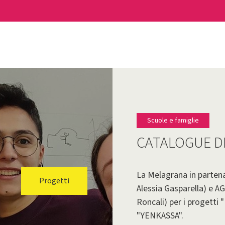
Scuole e famiglie
CATALOGUE DE
La Melagrana in parten
Progetti
Alessia Gasparella) e 
Roncali) per i progett
"YENKASSA".